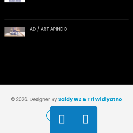
AD / ART APINDO
© 2026. Designer By
Saldy WZ & Tri Widiyatno