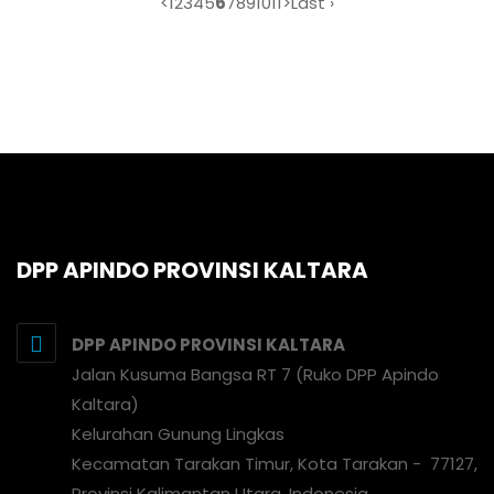
<
1
2
3
4
5
6
7
8
9
10
11
>
Last ›
DPP APINDO PROVINSI KALTARA
DPP APINDO PROVINSI KALTARA
Jalan Kusuma Bangsa RT 7 (Ruko DPP Apindo
Kaltara)
Kelurahan Gunung Lingkas
Kecamatan Tarakan Timur, Kota Tarakan - 77127,
Provinsi Kalimantan Utara, Indonesia